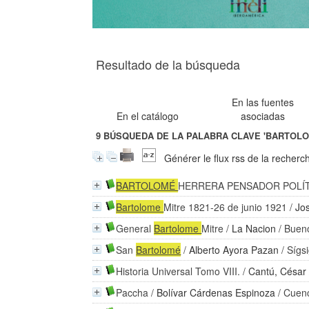
Resultado de la búsqueda
En las fuentes
En el catálogo
asociadas
9
BÚSQUEDA DE LA PALABRA CLAVE
'BARTOLO
Générer le flux rss de la recherc
BARTOLOMÉ
HERRERA PENSADOR POLÍ
Bartolome
Mitre 1821-26 de junio 1921
/
Jo
General
Bartolome
Mitre
/
La Nacion
/ Bueno
San
Bartolomé
/
Alberto Ayora Pazan
/ Sígs
Historia Universal Tomo VIII.
/
Cantú, César
Paccha
/
Bolívar Cárdenas Espinoza
/ Cuenc