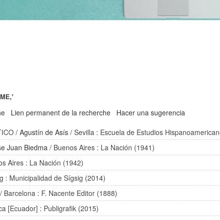
ME,'
he
Lien permanent de la recherche
Hacer una sugerencia
TICO
/
Agustín de Asís
/ Sevilla : Escuela de Estudios Hispanoamerica
se Juan Biedma
/ Buenos Aires : La Nación (1941)
s Aires : La Nación (1942)
ig : Municipalidad de Sígsig (2014)
/ Barcelona : F. Nacente Editor (1888)
a [Ecuador] : Publigrafik (2015)