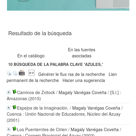
Resultado de la búsqueda
En las fuentes
En el catálogo
asociadas
10
BÚSQUEDA DE LA PALABRA CLAVE
'AZULES,'
Générer le flux rss de la recherche
Lien
permanent de la recherche
Hacer una sugerencia
Caminos de Zvitock
/
Magaly Vanégas Coveña
/ [S.l.] :
Amazonas (2015)
Espejos de la Imaginación.
/
Magaly Vanégas Coveña
/
Cuenca : Unión Nacional de Educadores, Núcleo del Azuay
(2001)
Los Puenterntes de Cirien
/
Magaly Vanégas Coveña
/
Cuenca : Consejo Provincial del Azuay (2003)