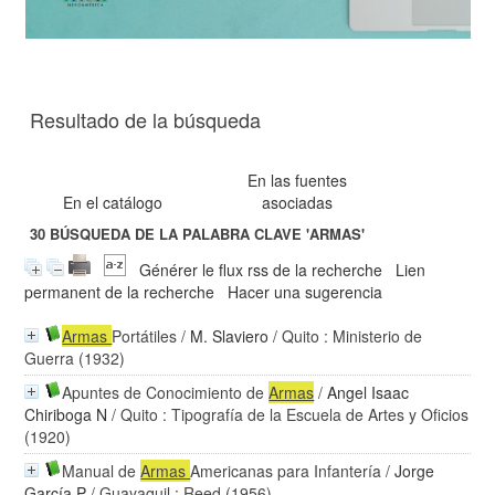
Resultado de la búsqueda
En las fuentes
En el catálogo
asociadas
30
BÚSQUEDA DE LA PALABRA CLAVE
'ARMAS'
Générer le flux rss de la recherche
Lien
permanent de la recherche
Hacer una sugerencia
Armas
Portátiles
/
M. Slaviero
/ Quito : Ministerio de
Guerra (1932)
Apuntes de Conocimiento de
Armas
/
Angel Isaac
Chiriboga N
/ Quito : Tipografía de la Escuela de Artes y Oficios
(1920)
Manual de
Armas
Americanas para Infantería
/
Jorge
García P
/ Guayaquil : Reed (1956)