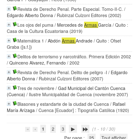
Revista de Derecho Penal. Parte Especial. Tomo-II-C.
/
Edgardo Alberto Donna
/ Rubinzal Culzoni Editores (2002)
Los ojos del puma
/
Mercedes de
Armas
García
/ Quito :
Casa de la Cultura Ecuatoriana (2019)
Matemática 1
/
Abdón
Armas
Andrade
/ Quito : Ofset
Graba ([s.f.])
Delitos de terrorismo y narcotráfico. Primera Edición 2002
/
Quinceno Alvarez, Fernando
/ 2002
Revista de Derecho Penal. Delito de peligro -I
/
Edgardo
Alberto Donna
/ Rubinzal Culzoni Editores (2007)
Tres de noviembre
/
Gad Municipal del Cantón Cuenca
(Cuenca)
/ Ilustre Municipalidad de Cuenca (noviembre 2007)
Blasones y estandarte de la ciudad de Cuenca
/
Rafael
María Arízaga
/ Cuenca [Ecuador] : Tipografía Católica (1920)
1
2
3
(1 - 10 / 30)
Par page :
25
Tout afficher