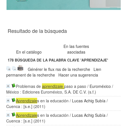
Resultado de la búsqueda
En las fuentes
En el catálogo
asociadas
178
BÚSQUEDA DE LA PALABRA CLAVE
'APRENDIZAJE'
Générer le flux rss de la recherche
Lien
permanent de la recherche
Hacer una sugerencia
Problemas de
aprendizaje
paso a paso
/
Euroméxico
/
México : Ediciones Euroméxico, S.A. DE C.V. (s.f.)
Aprendizaje
s en la educación
/
Lucas Achig Subía
/
Cuenca : [s.e.] (2011)
Aprendizaje
s en la educación
/
Lucas Achig Subía
/
Cuenca : [s.e.] (2011)