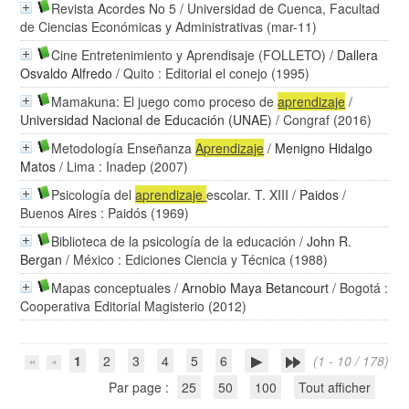
Revista Acordes No 5
/ Universidad de Cuenca, Facultad
de Ciencias Económicas y Administrativas (mar-11)
Cine Entretenimiento y Aprendisaje (FOLLETO)
/
Dallera
Osvaldo Alfredo
/ Quito : Editorial el conejo (1995)
Mamakuna: El juego como proceso de
aprendizaje
/
Universidad Nacional de Educación (UNAE)
/ Congraf (2016)
Metodología Enseñanza
Aprendizaje
/
Menigno Hidalgo
Matos
/ Lima : Inadep (2007)
Psicología del
aprendizaje
escolar. T. XIII
/
Paidos
/
Buenos Aires : Paidós (1969)
Biblioteca de la psicología de la educación
/
John R.
Bergan
/ México : Ediciones Ciencia y Técnica (1988)
Mapas conceptuales
/
Arnobio Maya Betancourt
/ Bogotá :
Cooperativa Editorial Magisterio (2012)
1
2
3
4
5
6
(1 - 10 / 178)
Par page :
25
50
100
Tout afficher