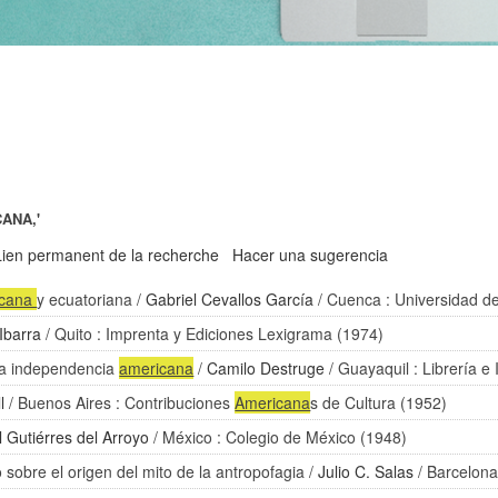
ANA,'
Lien permanent de la recherche
Hacer una sugerencia
icana
y ecuatoriana
/
Gabriel Cevallos García
/ Cuenca : Universidad d
Ibarra
/ Quito : Imprenta y Ediciones Lexigrama (1974)
e la independencia
americana
/
Camilo Destruge
/ Guayaquil : Librería 
l
/ Buenos Aires : Contribuciones
Americana
s de Cultura (1952)
l Gutiérres del Arroyo
/ México : Colegio de México (1948)
o sobre el origen del mito de la antropofagia
/
Julio C. Salas
/ Barcelona