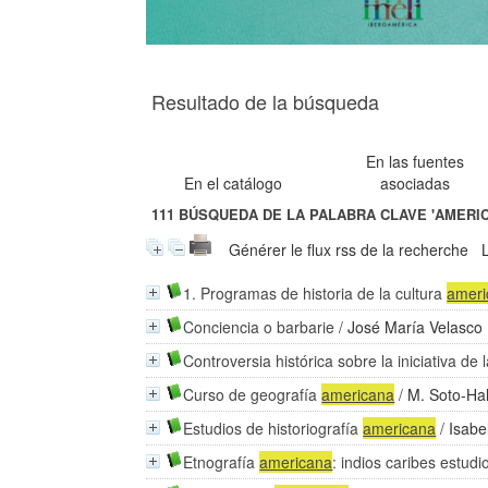
Resultado de la búsqueda
En las fuentes
En el catálogo
asociadas
111
BÚSQUEDA DE LA PALABRA CLAVE
'AMERIC
Générer le flux rss de la recherche
1. Programas de historia de la cultura
amer
Conciencia o barbarie
/
José María Velasco 
Controversia histórica sobre la iniciativa d
Curso de geografía
americana
/
M. Soto-Hal
Estudios de historiografía
americana
/
Isabe
Etnografía
americana
: indios caribes estudi