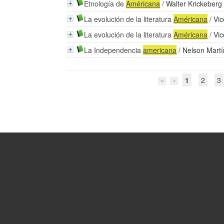
Etnología de
Américana
/
Walter Krickeberg
La evolución de la literatura
Américana
/
Vi
La evolución de la literatura
Américana
/
Vi
La Independencia
americana
/
Nelson Martí
1
2
3