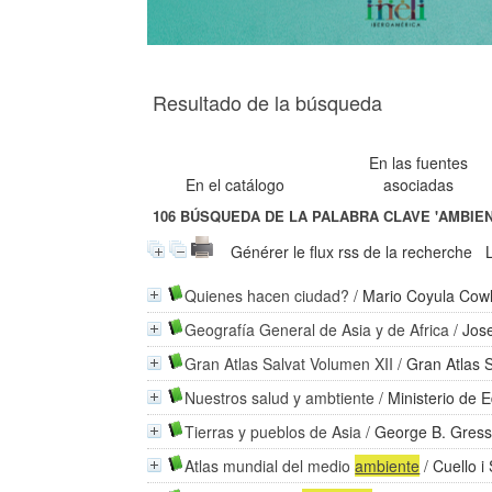
Resultado de la búsqueda
En las fuentes
En el catálogo
asociadas
106
BÚSQUEDA DE LA PALABRA CLAVE
'AMBIE
Générer le flux rss de la recherche
Quienes hacen ciudad?
/
Mario Coyula Cow
Geografía General de Asia y de Africa
/
Jos
Gran Atlas Salvat Volumen XII
/
Gran Atlas 
Nuestros salud y ambtiente
/
Ministerio de 
Tierras y pueblos de Asia
/
George B. Gres
Atlas mundial del medio
ambiente
/
Cuello i