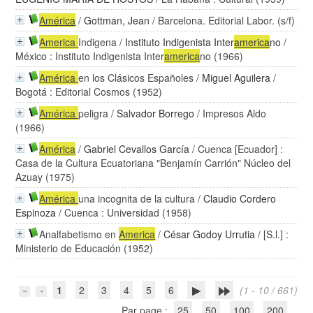
América
/
Gottman, Jean
/ Barcelona. Editorial Labor. (s/f)
America
Indigena
/
Instituto Indigenista Inter
america
no
/
México : Instituto Indigenista Inter
america
no (1966)
América
en los Clásicos Españoles
/
Miguel Aguilera
/
Bogotá : Editorial Cosmos (1952)
América
peligra
/
Salvador Borrego
/ Impresos Aldo
(1966)
América
/
Gabriel Cevallos García
/ Cuenca [Ecuador] :
Casa de la Cultura Ecuatoriana "Benjamín Carrión" Núcleo del
Azuay (1975)
América
una incognita de la cultura
/
Claudio Cordero
Espinoza
/ Cuenca : Universidad (1958)
Analfabetismo en
America
/
César Godoy Urrutia
/ [S.l.] :
Ministerio de Educación (1952)
1
2
3
4
5
6
(1 - 10 / 661)
Par page :
25
50
100
200