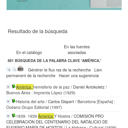
Resultado de la búsqueda
En las fuentes
En el catálogo
asociadas
661
BÚSQUEDA DE LA PALABRA CLAVE
'AMÉRICA,'
Générer le flux rss de la recherche
Lien
permanent de la recherche
Hacer una sugerencia
América
,
hemisferio de la paz
/
Daniel Antokoletz
/
Buenos Aires : Imprenta López (1929)
Historia del arte
/
Carlos Gispert
/ Barcelona [España] :
Océano Grupo Editorial (1997)
1839- 1939
America
Y Hostos
/
COMISIÓN PRO
CELEBRACIÓN DEL CENTENARIO DEL NATALICIO DE
EUGENIO MARÍA DE HOSTOS
/ La Habana : Cultural (1939)