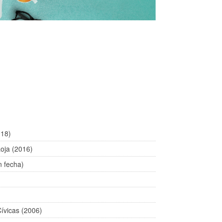
018)
Loja (2016)
n fecha)
ívicas (2006)