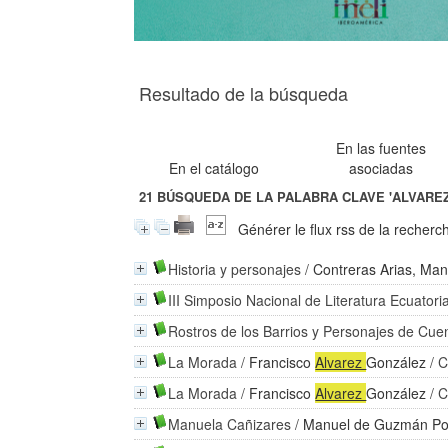
Resultado de la búsqueda
En las fuentes
En el catálogo
asociadas
21
BÚSQUEDA DE LA PALABRA CLAVE
'ALVAREZ
Générer le flux rss de la recherc
Historia y personajes
/
Contreras Arias, Man
III Simposio Nacional de Literatura Ecuatori
Rostros de los Barrios y Personajes de Cue
La Morada
/
Francisco
Alvarez
González
/ C
La Morada
/
Francisco
Alvarez
González
/ C
Manuela Cañizares
/
Manuel de Guzmán Po