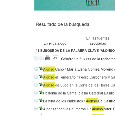
Resultado de la búsqueda
En las fuentes
En el catálogo
asociadas
41
BÚSQUEDA DE LA PALABRA CLAVE
'ALONSO
Générer le flux rss de la recherc
Alonso
Cano
/
María Elena Gómez Moreno
/
Alonso
el Temerario
/
Pedro Carbonero y Sa
Alonso
de Lugo en la Corte de los Reyes Ca
Polifonia de la Santa Iglesia Catedral Basíl
La niña de los embustes
/
Alonso
De Castill
A pensar con los números 4
/
Alonso
Viteri 