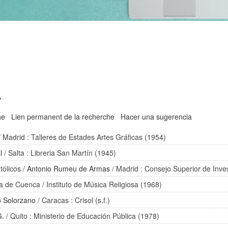
'
he
Lien permanent de la recherche
Hacer una sugerencia
 Madrid : Talleres de Estades Artes Gráficas (1954)
l
/ Salta : Libreria San Martín (1945)
tólicos
/
Antonio Rumeu de Armas
/ Madrid : Consejo Superior de Inves
ica de Cuenca
/ Instituto de Música Religiosa (1968)
o Solorzano
/ Caracas : Crisol (s.f.)
G.
/ Quito : Ministerio de Educación Pública (1978)