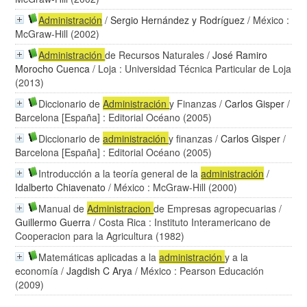
Administración
/
Sergio Hernández y Rodríguez
/ México :
McGraw-Hill (2002)
Administración
de Recursos Naturales
/
José Ramiro
Morocho Cuenca
/ Loja : Universidad Técnica Particular de Loja
(2013)
Diccionario de
Administración
y Finanzas
/
Carlos Gisper
/
Barcelona [España] : Editorial Océano (2005)
Diccionario de
administración
y finanzas
/
Carlos Gisper
/
Barcelona [España] : Editorial Océano (2005)
Introducción a la teoría general de la
administración
/
Idalberto Chiavenato
/ México : McGraw-Hill (2000)
Manual de
Administracion
de Empresas agropecuarias
/
Guillermo Guerra
/ Costa Rica : Instituto Interamericano de
Cooperacion para la Agricultura (1982)
Matemáticas aplicadas a la
administración
y a la
economía
/
Jagdish C Arya
/ México : Pearson Educación
(2009)