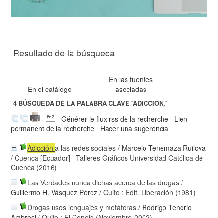
Resultado de la búsqueda
En las fuentes
En el catálogo
asociadas
4
BÚSQUEDA DE LA PALABRA CLAVE
'ADICCION,'
Générer le flux rss de la recherche
Lien
permanent de la recherche
Hacer una sugerencia
Adicción
a las redes sociales
/
Marcelo Tenemaza Ruilova
/ Cuenca [Ecuador] : Talleres Gráficos Universidad Católica de
Cuenca (2016)
Las Verdades nunca dichas acerca de las drogas
/
Guillermo H. Vásquez Pérez
/ Quito : Edit. Liberación (1981)
Drogas usos lenguajes y metáforas
/
Rodrigo Tenorio
Ambrosi
/ Quito : El Conejo (Noviembre-2002)