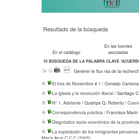
Resultado de la búsqueda
En las fuentes
En el catálogo
asociadas
10
BÚSQUEDA DE LA PALABRA CLAVE
'ACUERD
Générer le flux rss de la recherc
El tres de Noviembre # 1
/
Consejo Cantona
La iglesia y la revolución liberal
/
Santiago Ca
N° 1. Adelante
/
Quishpe Q. Roberto
/ Cuenc
Correspondencia práctica
/
Francisco Marin
Diagnóstico socio-económico de la provinc
La explotación de los inmigrantes peruanos 
María Arce C C C (2005)