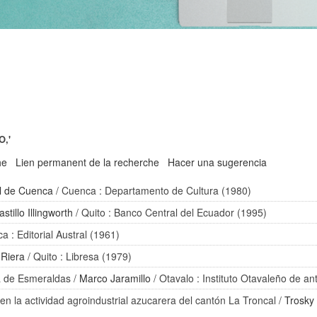
O,'
he
Lien permanent de la recherche
Hacer una sugerencia
l de Cuenca
/ Cuenca : Departamento de Cultura (1980)
stillo Illingworth
/ Quito : Banco Central del Ecuador (1995)
a : Editorial Austral (1961)
 Riera
/ Quito : Libresa (1979)
ia de Esmeraldas
/
Marco Jaramillo
/ Otavalo : Instituto Otavaleño de an
en la actividad agroindustrial azucarera del cantón La Troncal
/
Trosky