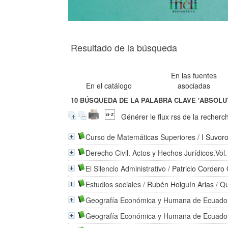
Resultado de la búsqueda
En las fuentes
En el catálogo
asociadas
10
BÚSQUEDA DE LA PALABRA CLAVE
'ABSOLU
Générer le flux rss de la recherc
Curso de Matemáticas Superiores
/
I Suvor
Derecho Civil. Actos y Hechos Jurídicos.Vol.
El Silencio Administrativo
/
Patricio Cordero
Estudios sociales
/
Rubén Holguín Arias
/ Qu
Geografía Económica y Humana de Ecuado
Geografía Económica y Humana de Ecuado