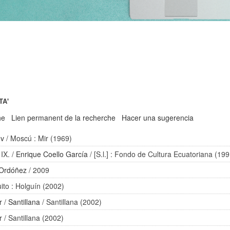
TA'
he
Lien permanent de la recherche
Hacer una sugerencia
ov
/ Moscú : Mir (1969)
 IX.
/
Enrique Coello García
/ [S.l.] : Fondo de Cultura Ecuatoriana (199
 Ordóñez
/ 2009
ito : Holguín (2002)
r
/
Santillana
/ Santillana (2002)
r
/ Santillana (2002)