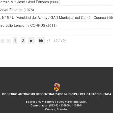
erezo Mir, José
/ Axel Editores (2006)
Salvat Editores (1978)
, Nº 5
/
Universidad del Azuay
/ GAD Municipal del Cantón Cuenca (19
Leo Julio Lencioni
/ CORPUS (2011)
1
2
(1 - 10 / 19)
GOBIERNO AUTÓNOMO DESCENTRALIZADO MUNICIPAL DEL CANTÓN CUENCA
Bolívar 7-67 y Borrero | Sucre y Benigno Malo /
Conmutador:
(593-7) 4134900 / 4134901
Cuenca, Ecuador