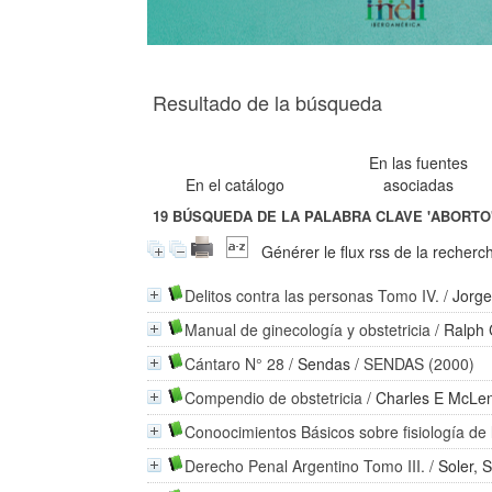
Resultado de la búsqueda
En las fuentes
En el catálogo
asociadas
19
BÚSQUEDA DE LA PALABRA CLAVE
'ABORTO
Générer le flux rss de la recherc
Delitos contra las personas Tomo IV.
/
Jorge
Manual de ginecología y obstetricia
/
Ralph
Cántaro N° 28
/
Sendas
/ SENDAS (2000)
Compendio de obstetricia
/
Charles E McLe
Conoocimientos Básicos sobre fisiología de
Derecho Penal Argentino Tomo III.
/
Soler, 