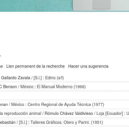
'
he
Lien permanent de la recherche
Hacer una sugerencia
 Gallardo Zavala
/ [S.l.] : Edino (s/f)
 C Benson
/ México : El Manual Moderno (1966)
nnan
/ México : Centro Regional de Ayuda Técnica (1977)
 la reproducción animal
/
Rómulo Chávez Valdivieso
/ Loja [Ecuador] : 
Sebastián
/ [S.l.] : Talleres Gráficos. Otero y Parini. (1951)