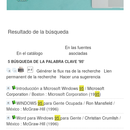
Resultado de la búsqueda
En las fuentes
En el catálogo
asociadas
5
BÚSQUEDA DE LA PALABRA CLAVE
'95'
Générer le flux rss de la recherche
Lien
permanent de la recherche
Hacer una sugerencia
Introducción a Microsoft Windows
95
/
Microsoft
Corporation
/ Boston : Microsoft Corporation (19
95
)
WINDOWS
95
para Gente Ocupada
/
Ron Mansfield
/
México : McGraw-Hill (1996)
Word para Windows
95
para Gente
/
Christian Crumlish
/
México : McGraw-Hill (1996)