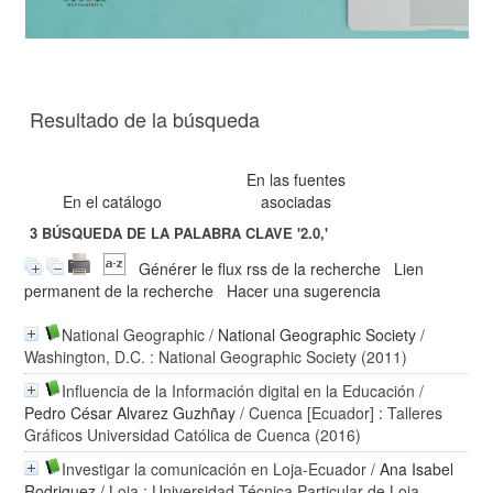
Resultado de la búsqueda
En las fuentes
En el catálogo
asociadas
3
BÚSQUEDA DE LA PALABRA CLAVE
'2.0,'
Générer le flux rss de la recherche
Lien
permanent de la recherche
Hacer una sugerencia
National Geographic
/
National Geographic Society
/
Washington, D.C. : National Geographic Society (2011)
Influencia de la Información digital en la Educación
/
Pedro César Alvarez Guzhñay
/ Cuenca [Ecuador] : Talleres
Gráficos Universidad Católica de Cuenca (2016)
Investigar la comunicación en Loja-Ecuador
/
Ana Isabel
Rodriguez
/ Loja : Universidad Técnica Particular de Loja