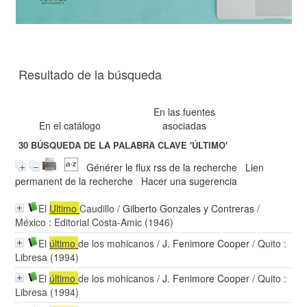
Resultado de la búsqueda
En las fuentes
En el catálogo
asociadas
30
BÚSQUEDA DE LA PALABRA CLAVE
'ÚLTIMO'
Générer le flux rss de la recherche
Lien
permanent de la recherche
Hacer una sugerencia
El
Ultimo
Caudillo
/
Gilberto Gonzales y Contreras
/
México : Editorial Costa-Amic (1946)
El
último
de los mohicanos
/
J. Fenimore Cooper
/ Quito :
Libresa (1994)
El
último
de los mohicanos
/
J. Fenimore Cooper
/ Quito :
Libresa (1994)