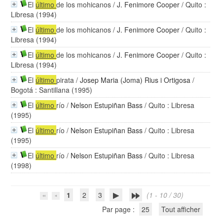
El
último
de los mohicanos
/
J. Fenimore Cooper
/ Quito :
Libresa (1994)
El
último
de los mohicanos
/
J. Fenimore Cooper
/ Quito :
Libresa (1994)
El
último
de los mohicanos
/
J. Fenimore Cooper
/ Quito :
Libresa (1994)
El
último
pirata
/
Josep Maria (Joma) Rius i Ortigosa
/
Bogotá : Santillana (1995)
El
último
río
/
Nelson Estupiñan Bass
/ Quito : Libresa
(1995)
El
último
río
/
Nelson Estupiñan Bass
/ Quito : Libresa
(1995)
El
último
río
/
Nelson Estupiñan Bass
/ Quito : Libresa
(1998)
1
2
3
(1 - 10 / 30)
Par page :
25
Tout afficher