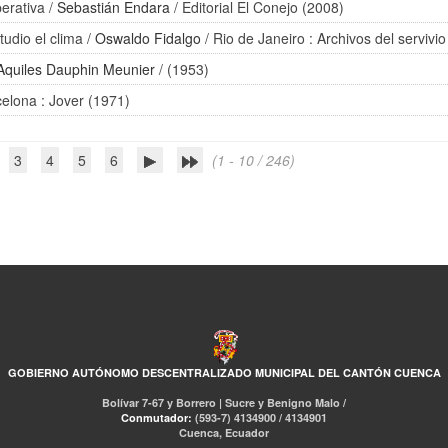
erativa
/
Sebastián Endara
/ Editorial El Conejo (2008)
tudio el clima
/
Oswaldo Fidalgo
/ Rio de Janeiro : Archivos del servivio
Aquiles Dauphin Meunier
/ (1953)
celona : Jover (1971)
3
4
5
6
(1 - 10 / 246)
GOBIERNO AUTÓNOMO DESCENTRALIZADO MUNICIPAL DEL CANTÓN CUENCA
Bolívar 7-67 y Borrero | Sucre y Benigno Malo /
Conmutador:
(593-7) 4134900 / 4134901
Cuenca, Ecuador