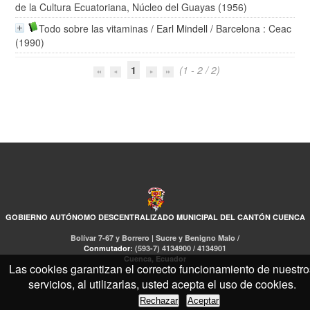
de la Cultura Ecuatoriana, Núcleo del Guayas (1956)
Todo sobre las vitaminas
/
Earl Mindell
/ Barcelona : Ceac
(1990)
1
(1 - 2 / 2)
GOBIERNO AUTÓNOMO DESCENTRALIZADO MUNICIPAL DEL CANTÓN CUENCA
Bolívar 7-67 y Borrero | Sucre y Benigno Malo /
Conmutador:
(593-7) 4134900 / 4134901
Cuenca, Ecuador
Las cookies garantizan el correcto funcionamiento de nuestro
servicios, al utilizarlas, usted acepta el uso de cookies.
Rechazar
Aceptar
RED DE BIBLIOTECAS MUNICIPALES
Libro Total
pmb