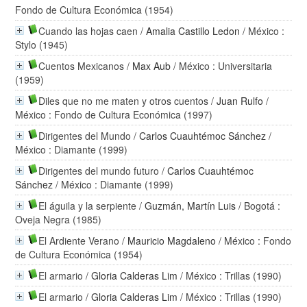
Fondo de Cultura Económica (1954)
Cuando las hojas caen
/
Amalia Castillo Ledon
/ México :
Stylo (1945)
Cuentos Mexicanos
/
Max Aub
/ México : Universitaria
(1959)
Diles que no me maten y otros cuentos
/
Juan Rulfo
/
México : Fondo de Cultura Económica (1997)
Dirigentes del Mundo
/
Carlos Cuauhtémoc Sánchez
/
México : Diamante (1999)
Dirigentes del mundo futuro
/
Carlos Cuauhtémoc
Sánchez
/ México : Diamante (1999)
El águila y la serpiente
/
Guzmán, Martín Luis
/ Bogotá :
Oveja Negra (1985)
El Ardiente Verano
/
Mauricio Magdaleno
/ México : Fondo
de Cultura Económica (1954)
El armario
/
Gloria Calderas Lim
/ México : Trillas (1990)
El armario
/
Gloria Calderas Lim
/ México : Trillas (1990)