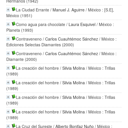
Hermanos (1942)
La Ciudad Errante
/
Manuel J. Aguirre
/ México : [S.E],
México (1951)
Como agua para chocolate
/
Laura Esquivel
/ México :
Planeta (1993)
Contraveneno
/
Carlos Cuauhtémoc Sánchez
/ México :
Ediciones Selectas Diamantes (2000)
Contraveneno
/
Carlos Cuauhtémoc Sánchez
/ México :
Diamante (2000)
La creación del hombre
/
Silvia Molina
/ México : Trillas
(1989)
La creación del hombre
/
Silvia Molina
/ México : Trillas
(1989)
La creación del hombre
/
Silvia Molina
/ México : Trillas
(1989)
La creación del hombre
/
Silvia Molina
/ México : Trillas
(1989)
La Cruz del Sureste
/
Alberto Bonifaz Nuño
/ México :