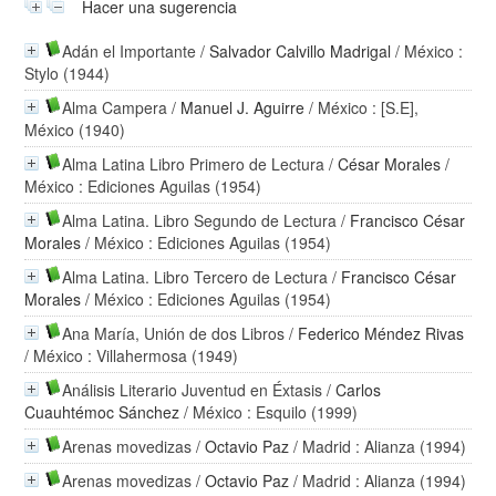
Hacer una sugerencia
Adán el Importante
/
Salvador Calvillo Madrigal
/ México :
Stylo (1944)
Alma Campera
/
Manuel J. Aguirre
/ México : [S.E],
México (1940)
Alma Latina Libro Primero de Lectura
/
César Morales
/
México : Ediciones Aguilas (1954)
Alma Latina. Libro Segundo de Lectura
/
Francisco César
Morales
/ México : Ediciones Aguilas (1954)
Alma Latina. Libro Tercero de Lectura
/
Francisco César
Morales
/ México : Ediciones Aguilas (1954)
Ana María, Unión de dos Libros
/
Federico Méndez Rivas
/ México : Villahermosa (1949)
Análisis Literario Juventud en Éxtasis
/
Carlos
Cuauhtémoc Sánchez
/ México : Esquilo (1999)
Arenas movedizas
/
Octavio Paz
/ Madrid : Alianza (1994)
Arenas movedizas
/
Octavio Paz
/ Madrid : Alianza (1994)