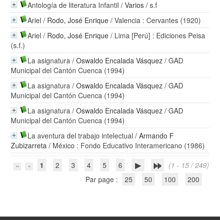
Antología de literatura Infantil
/
Varios
/ s.f
Ariel
/
Rodo, José Enrique
/ Valencia : Cervantes (1920)
Ariel
/
Rodo, José Enrique
/ Lima [Perú] : Ediciones Peisa
(s.f.)
La asignatura
/
Oswaldo Encalada Vásquez
/ GAD
Municipal del Cantón Cuenca (1994)
La asignatura
/
Oswaldo Encalada Vásquez
/ GAD
Municipal del Cantón Cuenca (1994)
La asignatura
/
Oswaldo Encalada Vásquez
/ GAD
Municipal del Cantón Cuenca (1994)
La aventura del trabajo intelectual
/
Armando F
Zubizarreta
/ México : Fondo Educativo Interamericano (1986)
1
2
3
4
5
6
(1 - 15 / 249)
Par page :
25
50
100
200