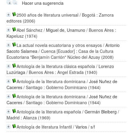
Hacer una sugerencia
2500 años de literatura universal
/ Bogotá : Zamora
editores (2006)
Abel Sánchez
/
Miguel de, Unamuno
/ Buenos Aires :
Kapelusz (1974)
La actual novela ecuatoriana y otros ensayos
/
Antonio
Sacoto Salamea
/ Cuenca [Ecuador] : Casa de la Cultura
Ecuatoriana "Benjamín Carrión" Núcleo del Azuay (2008)
Antología de la literatura clásica española
/
Lorenzo
Luzúriaga
/ Buenos Aires : Angel Estrada (1940)
Antología de la literatura dominicana
/
José Nuñez de
Caceres
/ Santiago : Gobierno Dominicano (1944)
Antología de la literatura dominicana
/
José Nuñez de
Caceres
/ Santiago : Gobierno Dominicano (1944)
Antología de la literatura española
/
Germán Bleiberg
/
Madrid : Alianza (1969)
Antología de literatura Infantil
/
Varios
/ s/f