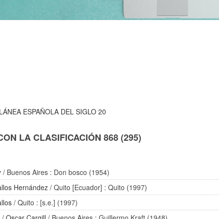
LÁNEA ESPAÑOLA DEL SIGLO 20
N LA CLASIFICACIÓN 868 (295)
y
/ Buenos Aires : Don bosco (1954)
allos Hernández
/ Quito [Ecuador] : Quito (1997)
llos
/ Quito : [s.e.] (1997)
I
/
Oscar Cargill
/ Buenos Aires : Guillermo Kraft (1948)