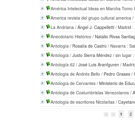
América Intelectual Ideas en Marcha Tomo I
America revista del grupo cultural america
/
La Andriana
/
Ángel J. Cappelletti
/ Madrid :
Anecdotario Histórico
/
Natalio Rivas Santia
Antología
/
Rosalía de Castro
/ Navarra : Sa
Antología
/
Justo Sierra Méndez
/ sin lugar :
Antología 62
/
José Luis Aranfguren
/ Madrid
Antología de Andrés Bello
/
Pedro Grases
/ 
Antología de Cervantes
/
Ministerio de Educ
Antología de Costumbristas Venezolanos
/
Antología de escritores Nicolaítas
/
Cayetan
1
2