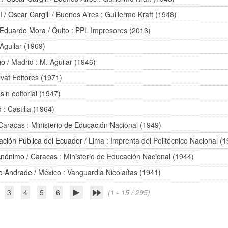
I
/
Oscar Cargill
/ Buenos Aires : Guillermo Kraft (1948)
Eduardo Mora
/ Quito : PPL Impresores (2013)
 Aguilar (1969)
go
/ Madrid : M. Aguilar (1946)
lvat Editores (1971)
 sin editorial (1947)
 : Castilla (1964)
Caracas : Ministerio de Educación Nacional (1949)
ación Pública del Ecuador
/ Lima : Imprenta del Politécnico Nacional (
Anónimo
/ Caracas : Ministerio de Educación Nacional (1944)
o Andrade
/ México : Vanguardia Nicolaítas (1941)
3
4
5
6
(1 - 15 / 295)