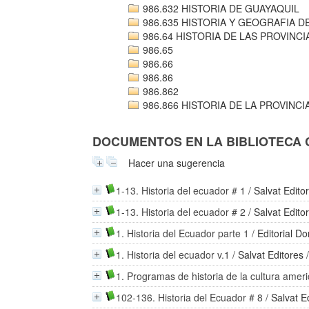
986.632 HISTORIA DE GUAYAQUIL
986.635 HISTORIA Y GEOGRAFIA D
986.64 HISTORIA DE LAS PROVINC
986.65
986.66
986.86
986.862
986.866 HISTORIA DE LA PROVINCI
DOCUMENTOS EN LA BIBLIOTECA CO
Hacer una sugerencia
1-13. Historia del ecuador # 1
/
Salvat Edito
1-13. Historia del ecuador # 2
/
Salvat Edito
1. Historia del Ecuador parte 1
/
Editorial D
1. Historia del ecuador v.1
/
Salvat Editores
/
1. Programas de historia de la cultura amer
102-136. Historia del Ecuador # 8
/
Salvat E