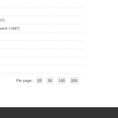
07)
rvenir (1997)
Par page :
25
50
100
200