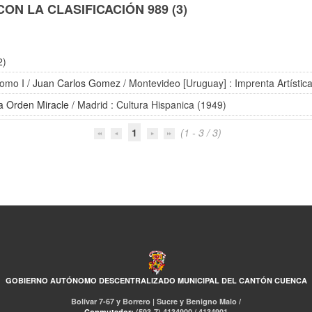
N LA CLASIFICACIÓN 989 (3)
2)
Tomo I
/
Juan Carlos Gomez
/ Montevideo [Uruguay] : Imprenta Artísti
a Orden Miracle
/ Madrid : Cultura Hispanica (1949)
1
(1 - 3 / 3)
GOBIERNO AUTÓNOMO DESCENTRALIZADO MUNICIPAL DEL CANTÓN CUENCA
Bolívar 7-67 y Borrero | Sucre y Benigno Malo /
Conmutador:
(593-7) 4134900 / 4134901