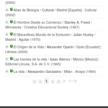
(2000)
Atlas de Biología
/
Cultural
/ Madrid [España] : Cultural
(2000)
El Hombre Desde su Comienzo
/
Stanley A. Freed
/
Minnesota : Creativa Educacional Society (1967)
El Maravilloso Mundo de la Evolución
/
Julian Huxley
/
Madrid : Aguilar (1970)
El Origen de la Vida
/
Alexander Oparin
/ Quito [Ecuador] :
Libresa (2005)
Las fuentes de la vida
/
Isaac Asimov
/ México [Mexico] :
Editorial Limusa, S.A. de C.V. (1965)
La vida
/
Alessandro Garassino
/ Milan : Anaya (1994)
1
(1 - 7 / 7)