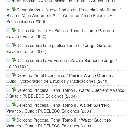
Cordero Acosta
/ GAD Municipal del Cantón Cuenca (2009)
Comentarios al Nuevo Código de Procedimiento Penal.
/
Ricardo Vaca Andrade
/ [S.l.] : Corporación de Estudios y
Publicaciones (2000)
Delitos Contra la Fe Pública. Tomo I
/
Jorge Gallardo
Zavala
/ Edino (1993)
Delitos contra la fe pública Tomo II.
/
Jorge Gallardo
Zavala
/ Edino (1994)
Delitos contra la Fe Pública
/
Zavala Baquerizo Jorge
/
Edino (1994)
Derecho Penal Económico
/
Paulina Araujo Granda
/
Quito : Corporación de Estudios y Publicaciones (2010)
Derecho Procesal Penal Tomo I
/
Walter Guerrero Vivanco
/ Quito : PUDELECO Ediciones (2004)
Derecho Procesal Penal Tomo II
/
Walter Guerrero
Vivanco
/ Quito : PUDELECO Ediciones (2004)
Derecho Procesal Penal Tomo III
/
Walter Guerrero
Vivanco
/ Quito : PUDELECO Ediciones (2004)