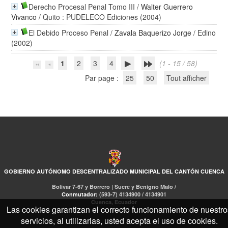
Derecho Procesal Penal Tomo III
/
Walter Guerrero
Vivanco
/ Quito : PUDELECO Ediciones (2004)
El Debido Proceso Penal
/
Zavala Baquerizo Jorge
/ Edino
(2002)
1
2
3
4
(1 - 15 / 58)
Par page :
25
50
Tout afficher
GOBIERNO AUTÓNOMO DESCENTRALIZADO MUNICIPAL DEL CANTÓN CUENCA
Bolívar 7-67 y Borrero | Sucre y Benigno Malo /
Conmutador:
(593-7) 4134900 / 4134901
Cuenca, Ecuador
Las cookies garantizan el correcto funcionamiento de nuestro
servicios, al utilizarlas, usted acepta el uso de cookies.