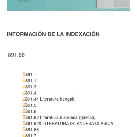
INFORMACIÓN DE LA INDEXACIÓN
891.86
891
891.1
891.3
891.4
891.44 Literatura bengalí
891.5
891.6
891.62 Literatura irlandesa (gaélica)
891.620 LITERATURA IRLANDESA CLASICA
891.68
891.7