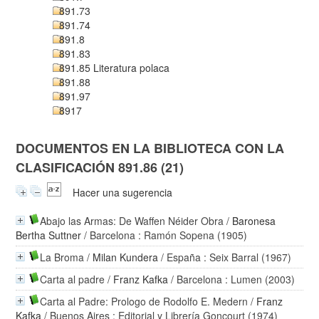
891.73
891.74
891.8
891.83
891.85 Literatura polaca
891.88
891.97
8917
DOCUMENTOS EN LA BIBLIOTECA CON LA
CLASIFICACIÓN 891.86 (21)
Hacer una sugerencia
Abajo las Armas: De Waffen Néider Obra
/
Baronesa
Bertha Suttner
/ Barcelona : Ramón Sopena (1905)
La Broma
/
Milan Kundera
/ España : Seix Barral (1967)
Carta al padre
/
Franz Kafka
/ Barcelona : Lumen (2003)
Carta al Padre: Prologo de Rodolfo E. Medern
/
Franz
Kafka
/ Buenos Aires : Editorial y Librería Goncourt (1974)