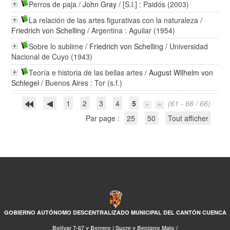
Perros de paja
/
John Gray
/ [S.l.] : Paidós (2003)
La relación de las artes figurativas con la naturaleza
/
Friedrich von Schelling
/ Argentina : Aguilar (1954)
Sobre lo sublime
/
Friedrich von Schelling
/ Universidad
Nacional de Cuyo (1943)
Teoría e historia de las bellas artes
/
August Wilhelm von
Schlegel
/ Buenos Aires : Tor (s.f.)
1
2
3
4
5
(61 - 66 / 66)
Par page :
25
50
Tout afficher
GOBIERNO AUTÓNOMO DESCENTRALIZADO MUNICIPAL DEL CANTÓN CUENCA
Bolívar 7-67 y Borrero | Sucre y Benigno Malo /