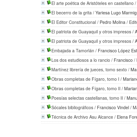
El arte poética de Aristóteles en castellano
El becerro de la grita
/
Yariesa Lugo Marmi
El Editor Constitucional
/
Pedro Molina
/ Edi
El patriota de Guayaquil y otros impresos
/
El patriota de Guayaquil y otros impresos
/
Embajada a Tamorlán
/
Francisco López Es
Los dos estudiosos a lo rancio
/
Francisco
/ 
Martínez librería de jueces, tomo sexto
/
Man
Obras completas de Fígaro, tomo I
/
Marian
Obras completas de Fígaro, tomo II
/
Marian
Poesías selectas castellanas, tomo II
/
Manu
Sócales bibliográficos
/
Francisco Vindel
/ Ma
Técnica de Archivo Asu Alcance
/
Elena For