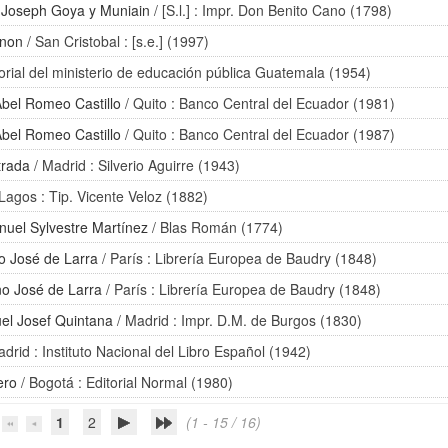
/
Joseph Goya y Muniain
/ [S.l.] : Impr. Don Benito Cano (1798)
gnon
/ San Cristobal : [s.e.] (1997)
torial del ministerio de educación pública Guatemala (1954)
Abel Romeo Castillo
/ Quito : Banco Central del Ecuador (1981)
Abel Romeo Castillo
/ Quito : Banco Central del Ecuador (1987)
trada
/ Madrid : Silverio Aguirre (1943)
Lagos : Tip. Vicente Veloz (1882)
uel Sylvestre Martínez
/ Blas Román (1774)
o José de Larra
/ París : Librería Europea de Baudry (1848)
o José de Larra
/ París : Librería Europea de Baudry (1848)
el Josef Quintana
/ Madrid : Impr. D.M. de Burgos (1830)
drid : Instituto Nacional del Libro Español (1942)
ero
/ Bogotá : Editorial Normal (1980)
1
2
(1 - 15 / 16)