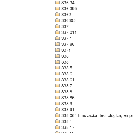
336.34
336.395
3362
336395
337
337.011
337.1
337.86
3371
338
338 1
338 5
338 6
338 61
338 7
338 8
338 86
338 9
338 91
338.064 Innovación tecnológica, empre
338.1
338.17
338.19