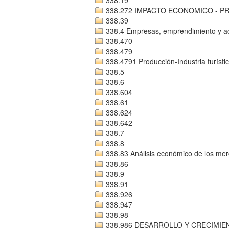
338.272 IMPACTO ECONOMICO - 
338.39
338.4 Empresas, emprendimiento y act
338.470
338.479
338.4791 Producción-Industria turísti
338.5
338.6
338.604
338.61
338.624
338.642
338.7
338.8
338.83 Análisis económico de los me
338.86
338.9
338.91
338.926
338.947
338.98
338.986 DESARROLLO Y CRECIMI