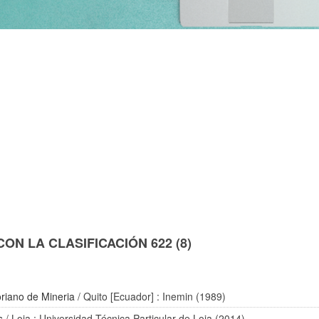
N LA CLASIFICACIÓN 622 (8)
oriano de Mineria
/ Quito [Ecuador] : Inemin (1989)
s
/ Loja : Universidad Técnica Particular de Loja (2014)