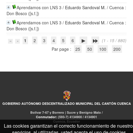
Aprendamos con LNS 3
/
Eduardo Sandoval M.
/ Cuenca :
Don Bosco ([s.f.])
Aprendamos con LNS 3
/
Eduardo Sandoval M.
/ Cuenca :
Don Bosco ([s.f.])
1
2
3
4
5
6
(1 - 15 / 880)
Par page :
25
50
100
200
GOBIERNO AUTÓNOMO DESCENTRALIZADO MUNICIPAL DEL CANTÓN CUENCA
Bolívar 7-67 y Borrero | Sucre y Benigno Malo /
Conmutador:
(593-7) 4134900 / 4134901
Cuenca, Ecuador
Las cookies garantizan el correcto funcionamiento de nuestro
servicios, al utilizarlas, usted acepta el uso de cookies.