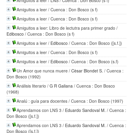
Amiguitos a leer
/
LNS
/ Cuenca : Don Bosco (s f)
Amiguitos a leer
/ Cuenca : Don Bosco (s f)
Amiguitos a leer
/ Cuenca : Don Bosco (s f)
Amiguitos a leer: Libro de lectutra para primer grado
/
Edibosco
/ Cuenca : Don Bosco (s f)
Amiguitos a leer
/
Edibosco
/ Cuenca : Don Bosco ([s.f.])
Amiguitos a leer
/ Cuenca : Don Bosco (s f)
Amiguitos a leer
/
Edibosco
/ Cuenca : Don Bosco (s.f)
Un Amor que nunca muere
/
Cèsar Blondet S.
/ Cuenca :
Don Bosco (1992)
Análisis literario
/
G R Galiana
/ Cuenca : Don Bosco
(1968)
Analú : guía para docentes
/ Cuenca : Don Bosco (1997)
Aprendamos con LNS 3
/
Eduardo Sandoval M.
/ Cuenca :
Don Bosco ([s.f.])
Aprendamos con LNS 3
/
Eduardo Sandoval M.
/ Cuenca :
Don Bosco ([s.f.])