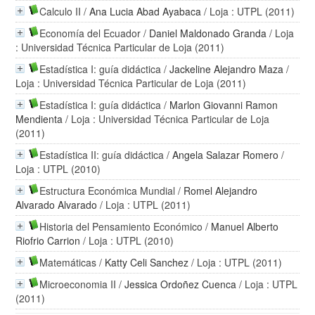
Calculo II
/
Ana Lucia Abad Ayabaca
/ Loja : UTPL (2011)
Economía del Ecuador
/
Daniel Maldonado Granda
/ Loja
: Universidad Técnica Particular de Loja (2011)
Estadística I: guía didáctica
/
Jackeline Alejandro Maza
/
Loja : Universidad Técnica Particular de Loja (2011)
Estadística I: guía didáctica
/
Marlon Giovanni Ramon
Mendienta
/ Loja : Universidad Técnica Particular de Loja
(2011)
Estadística II: guía didáctica
/
Angela Salazar Romero
/
Loja : UTPL (2010)
Estructura Económica Mundial
/
Romel Alejandro
Alvarado Alvarado
/ Loja : UTPL (2011)
Historia del Pensamiento Económico
/
Manuel Alberto
Riofrio Carrion
/ Loja : UTPL (2010)
Matemáticas
/
Katty Celi Sanchez
/ Loja : UTPL (2011)
Microeconomia II
/
Jessica Ordoñez Cuenca
/ Loja : UTPL
(2011)