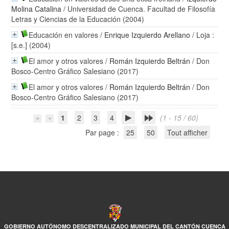
Molina Catalina
/ Universidad de Cuenca. Facultad de Filosofía
Letras y Ciencias de la Educación (2004)
Educación en valores
/
Enrique Izquierdo Arellano
/ Loja :
[s.e.] (2004)
El amor y otros valores
/
Román Izquierdo Beltrán
/ Don
Bosco-Centro Gráfico Salesiano (2017)
El amor y otros valores
/
Román Izquierdo Beltrán
/ Don
Bosco-Centro Gráfico Salesiano (2017)
1
2
3
4
(1 - 15 / 60)
Par page :
25
50
Tout afficher
GOBIERNO AUTÓNOMO DESCENTRALIZADO MUNICIPAL DEL CANTÓN CUENCA