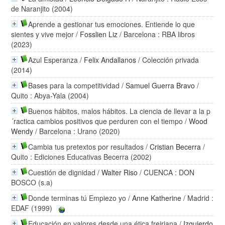
de Naranjito (2004)
Aprende a gestionar tus emociones. Entiende lo que
sientes y vive mejor
/
Fosslien Liz
/ Barcelona : RBA libros
(2023)
Azul Esperanza
/
Felix Andallanos
/ Colección privada
(2014)
Bases para la competitividad
/
Samuel Guerra Bravo
/
Quito : Abya-Yala (2004)
Buenos hábitos, malos hábitos. La ciencia de llevar a la p
´ractica cambios positivos que perduren con el tiempo
/
Wood
Wendy
/ Barcelona : Urano (2020)
Cambia tus pretextos por resultados
/
Cristian Becerra
/
Quito : Ediciones Educativas Becerra (2002)
Cuestión de dignidad
/
Walter Riso
/ CUENCA : DON
BOSCO (s.a)
Donde terminas tú Empiezo yo
/
Anne Katherine
/ Madrid :
EDAF (1999)
Educación en valores desde una ética freiriana
/
Izquierdo