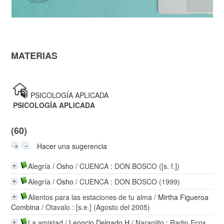
MATERIAS
>
PSICOLOGÍA APLICADA
PSICOLOGÍA APLICADA
(60)
Hacer una sugerencia
Alegría
/
Osho
/ CUENCA : DON BOSCO ([s. f.])
Alegría
/
Osho
/ CUENCA : DON BOSCO (1999)
Alientos para las estaciones de tu alma
/
Mirtha Figueroa
Combina
/ Otavalo : [s.e.] (Agosto del 2005)
La amistad
/
Leoncio Delgado H
/ Naranjito : Radio Ecos