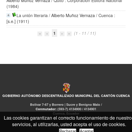
Alberto Muñoz Vernaza
/ Quito : Corporación Editora Nacional
(1984)
La unión literaria
/
Alberto Muñoz Vernaza
/ Cuenca :
[s.e.] (1911)
1
(1 - 11 / 11)
GOBIERNO AUTÓNOMO DESCENTRALIZADO MUNICIPAL DEL CANTÓN CUENCA
Bolívar 7-67 y Borrero | Sucre y Benigno Malo /
Conmutador:
(593-7) 4134900 / 4134901
Cuenca, Ecuador
Las cookies garantizan el correcto funcionamiento de nuestro
servicios, al utilizarlas, usted acepta el uso de cookies.
Rechazar
Aceptar