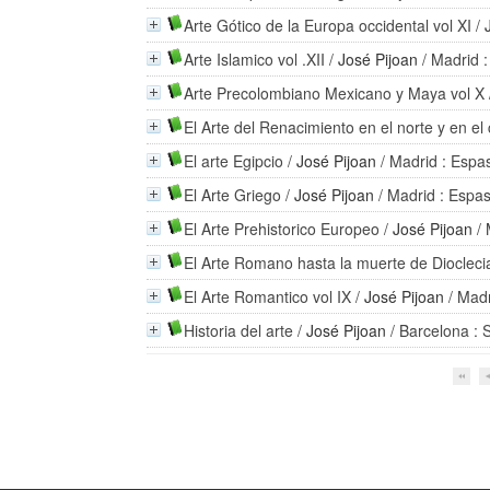
Arte Gótico de la Europa occidental vol XI
/
Arte Islamico vol .XII
/
José Pijoan
/ Madrid 
Arte Precolombiano Mexicano y Maya vol X
El Arte del Renacimiento en el norte y en el
El arte Egipcio
/
José Pijoan
/ Madrid : Espa
El Arte Griego
/
José Pijoan
/ Madrid : Espa
El Arte Prehistorico Europeo
/
José Pijoan
/ 
El Arte Romano hasta la muerte de Dioclec
El Arte Romantico vol IX
/
José Pijoan
/ Madr
Historia del arte
/
José Pijoan
/ Barcelona : 