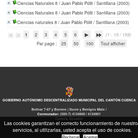
Ciencias Naturales 8
/
Juan Pablo Pólit
/ Santillana (2003)
Ciencias Naturales 8
/
Juan Pablo Pólit
/ Santillana (2003)
Ciencias naturales 8
/
Juan Pablo Pólit
/ Santillana (2003)
1
2
3
4
5
6
(1 - 15 / 159)
Par page :
25
50
100
Tout afficher
GOBIERNO AUTÓNOMO DESCENTRALIZADO MUNICIPAL DEL CANTÓN CUENCA
Bolívar 7-67 y Borrero | Sucre y Benigno Malo /
Conmutador:
(593-7) 4134900 / 4134901
Cuenca, Ecuador
Las cookies garantizan el correcto funcionamiento de nuestro
servicios, al utilizarlas, usted acepta el uso de cookies.
Rechazar
Aceptar