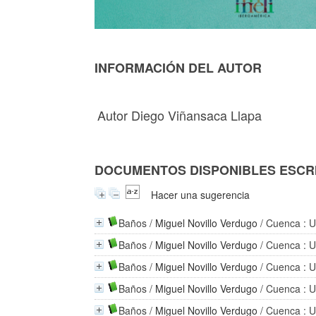
INFORMACIÓN DEL AUTOR
Autor Diego Viñansaca Llapa
DOCUMENTOS DISPONIBLES ESCRI
Hacer una sugerencia
Baños
/
Miguel Novillo Verdugo
/ Cuenca : U
Baños
/
Miguel Novillo Verdugo
/ Cuenca : U
Baños
/
Miguel Novillo Verdugo
/ Cuenca : U
Baños
/
Miguel Novillo Verdugo
/ Cuenca : U
Baños
/
Miguel Novillo Verdugo
/ Cuenca : U