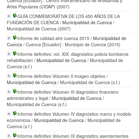
Cuenca [Ecuador] : Centro Interamericano de Artesanías y
Artes Populares (CIDAP) (2007)
GUÍA CONMEMORATIVA DE LOS 450 AÑOS DE LA
FUNDACIÓN DE CUENCA
/
Municipalidad de Cuenca
/
Municipalidad de Cuenca (2007)
Informe de calidad aire cuenca 2015
/
Municipalidad de
Cuenca
/ Cuenca [Ecuador] : Municipio de Cuenca (2015)
Informe definitivo: vol. XIX: diagnóstico policía bomberos
rehabilitación
/
Municipalidad de Cuenca
/ Municipalidad de
Cuenca (s.f.)
Informe definitivo Volumen II imagen objetivo
/
Municipalidad de Cuenca
/ Municipalidad de Cuenca (s.f.)
Informe definitivo Volumen III diagnóstico financiero
administrativo y legal
/
Municipalidad de Cuenca
/
Municipalidad de Cuenca (s.f.)
Informe definitivo Volumen IV diagnóstico marco y modelo
economicos
/
Municipalidad de Cuenca
/ Municipalidad de
Cuenca (s.f.)
Informe definitivo Volumen IX diagnóstico asentamientos