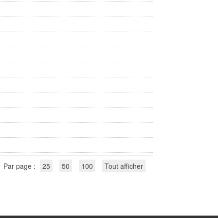
Par page :
25
50
100
Tout afficher