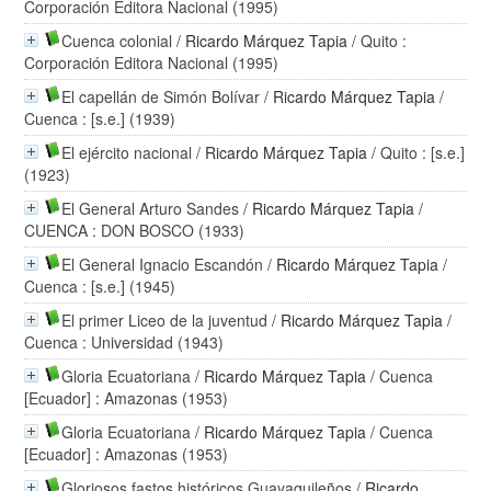
Corporación Editora Nacional (1995)
Cuenca colonial
/
Ricardo Márquez Tapia
/ Quito :
Corporación Editora Nacional (1995)
El capellán de Simón Bolívar
/
Ricardo Márquez Tapia
/
Cuenca : [s.e.] (1939)
El ejército nacional
/
Ricardo Márquez Tapia
/ Quito : [s.e.]
(1923)
El General Arturo Sandes
/
Ricardo Márquez Tapia
/
CUENCA : DON BOSCO (1933)
El General Ignacio Escandón
/
Ricardo Márquez Tapia
/
Cuenca : [s.e.] (1945)
El primer Liceo de la juventud
/
Ricardo Márquez Tapia
/
Cuenca : Universidad (1943)
Gloria Ecuatoriana
/
Ricardo Márquez Tapia
/ Cuenca
[Ecuador] : Amazonas (1953)
Gloria Ecuatoriana
/
Ricardo Márquez Tapia
/ Cuenca
[Ecuador] : Amazonas (1953)
Gloriosos fastos históricos Guayaquileños
/
Ricardo