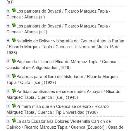
(s f)
Los patriotas de Boyacá
/
Ricardo Márquez Tapia
/
Cuenca : Alianza (sf)
Los patriotas de Boyacá
/
Ricardo Márquez Tapia
/
Cuenca : Alianza (s.f.)
Natalicio de Bolívar y biografía del General Antonio Farfán
/
Ricardo Márquez Tapia
/ Cuenca : Universidad (Junio 16 de
1936)
Páginas de historia
/
Ricardo Márquez Tapia
/ Cuenca :
Ocasional de Antiguedades (1919)
Palabras para el libro del historiador
/
Ricardo Márquez
Tapia
/ Quito : [s.e.] (1929)
Partidas bautismales de celebridades Azuayas
/
Ricardo
Márquez Tapia
/ Cuenca : [s.e.] (1945)
Primera misa que en Cuenca se celebró
/
Ricardo
Márquez Tapia
/ Cuenca : Tip Universidad (1938)
La safo Ecuatoriana Dolores Veintemilla Carrion de
Galindo
/
Ricardo Márquez Tapia
/ Cuenca [Ecuador] : Casa de