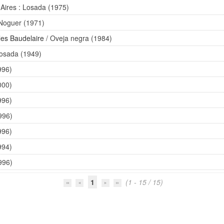
Aires : Losada (1975)
 Noguer (1971)
les Baudelaire
/ Oveja negra (1984)
Losada (1949)
996)
000)
996)
1996)
996)
994)
1996)
1
(1 - 15 / 15)