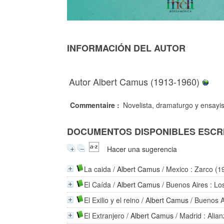
INFORMACIÓN DEL AUTOR
Autor Albert Camus (1913-1960)
Commentaire :
Novelista, dramaturgo y ensayi
DOCUMENTOS DISPONIBLES ESCRI
Hacer una sugerencia
La caida
/
Albert Camus
/ Mexico : Zarco (1
El Caída
/
Albert Camus
/ Buenos Aires : Lo
El Exilio y el reino
/
Albert Camus
/ Buenos A
El Extranjero
/
Albert Camus
/ Madrid : Alia