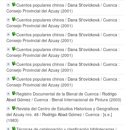
Cuentos populares chinos
/
Dana St'ovícková
/ Cuenca :
Consejo Provincial del Azuay (2001)
Cuentos populares chinos
/
Dana St'ovícková
/ Cuenca :
Consejo Provincial del Azuay (2001)
Cuentos populares chinos
/
Dana St'ovícková
/ Cuenca :
Consejo Provincial del Azuay (2001)
Cuentos populares chinos
/
Dana St'ovícková
/ Cuenca :
Consejo Provincial del Azuay (2001)
Cuentos populares chinos
/
Dana St'ovícková
/ Cuenca :
Consejo Provincial del Azuay (2001)
Cuentos populares chinos
/
Dana St'ovícková
/ Cuenca :
Consejo Provincial del Azuay (2001)
Registro Documental de la Bienal de Cuenca
/
Rodrigo
Abad Gómez
/ Cuenca : Bienal Internacional de Pintura (2003)
Revista del Centro de Estudios Historicos y Geograficos
del Azuay nro. 48
/
Rodrigo Abad Gómez
/ Cuenca : [s.e.]
(1983)
Técnicas de catalogación y clasificación bibliotecarias
/